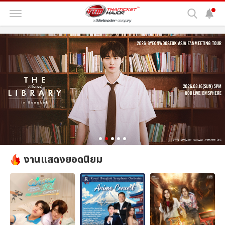
งานแสดงยอดนิยม