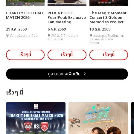
CHARITY FOOTBALL
PEEK A POOO!
The Magic Moment
MATCH 2026
PearlPeak Exclusive
Concert 3 Golden
Fan Meeting
Memories Project
บทเพลงแห่งความทรง
29 ส.ค. 2569
6 ก.ย. 2569
10 ต.ค. 2569
จำ
ธันเดอร์โดม สเตเดียม
ลิโด้ 2, ลิโด้ คอนเนค
หอประชุมมหิดลสิทธาคาร
สยามสแควร์‬
มหาวิทยาลัยมหิดล
ศาลายา
เร็วๆนี้
เร็วๆนี้
เร็วๆนี้
ดูงานแสดงเพิ่มเติม
เร็วๆ นี้