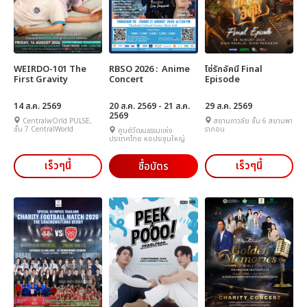
WEIRDO-101 The
RBSO 2026 : Anime
โซ่รักอัคนี Final
First Gravity
Concert
Episode
14 ส.ค. 2569
20 ส.ค. 2569 - 21 ส.ค.
29 ส.ค. 2569
2569
CentralwOrld PULSE,
สยามภาวลัย ชั้น 6 สยามพา
ชั้น 7 CentralWorld
รากอน
ศูนย์วัฒนธรรมแห่ง
ประเทศไทย หอประชุมใหญ่
เร็วๆนี้
เร็วๆนี้
ซื้อบัตร