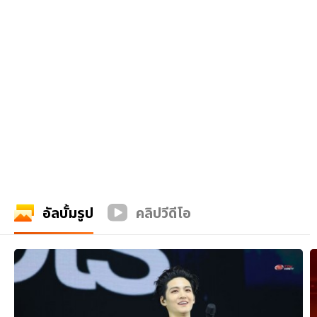
อัลบั้มรูป
คลิปวีดีโอ