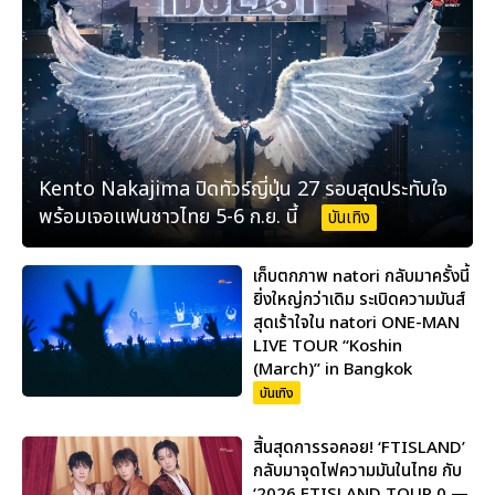
Kento Nakajima ปิดทัวร์ญี่ปุ่น 27 รอบสุดประทับใจ
พร้อมเจอแฟนชาวไทย 5-6 ก.ย. นี้
บันเทิง
เก็บตกภาพ natori กลับมาครั้งนี้
ยิ่งใหญ่กว่าเดิม ระเบิดความมันส์
สุดเร้าใจใน natori ONE-MAN
LIVE TOUR “Koshin
(March)” in Bangkok
บันเทิง
สิ้นสุดการรอคอย! ‘FTISLAND’
กลับมาจุดไฟความมันในไทย กับ
‘2026 FTISLAND TOUR 0 —