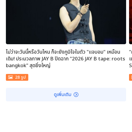
ไม่ว่าจะวันนี้หรือวันไหน ก็จะยังภูมิใจในตัว "แจบอม" เหมือน
"
เดิม! ประมวลภาพ JAY B ปิดฉาก "2026 JAY B tape: roots
แ
bangkok" สุดยิ่งใหญ่
S
28 รูป
ดูเพิ่มเติม